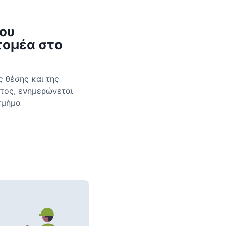
ου
τομέα στο
 θέσης και της
ατος, ενημερώνεται
τμήμα