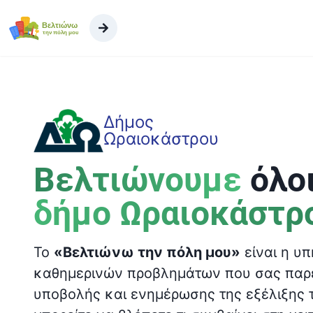
Μ
ε
τ
ά
β
α
σ
Δήμος
η
Ωραιοκάστρου
σ
τ
Βελτιώνουμε
όλο
ο
π
δήμο Ωραιοκάστρ
ε
ρ
ι
To
«Βελτιώνω την πόλη μου»
είναι η υπ
ε
καθημερινών προβλημάτων που σας παρέχ
χ
υποβολής και ενημέρωσης της εξέλιξης 
ό