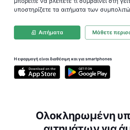
μ
μπορείτε να βλέπετε τι συμβαίνει στη γει
ε
υποστηρίζετε τα αιτήματα των συμπολιτώ
ν
ο
Αιτήματα
Μάθετε περισ
Η εφαρμογή είναι διαθέσιμη και για smartphones
Ολοκληρωμένη υπ
αιτημάτων για ά