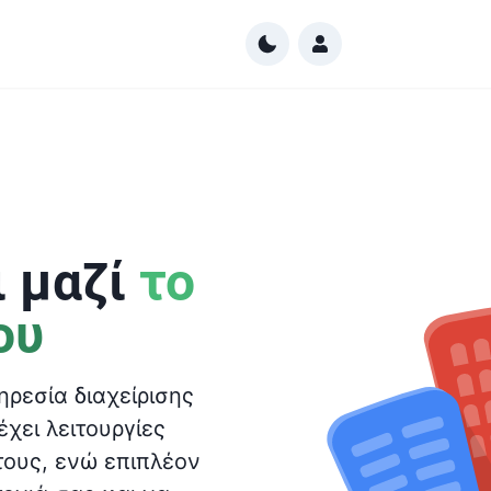
ι μαζί
το
ου
ηρεσία διαχείρισης
ει λειτουργίες
τους, ενώ επιπλέον