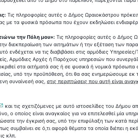
παρασχεθεί από το Δήμο στο παρελθόν, παρέχονται τώρα
ις:
Τις πληροφορίες αυτές ο Δήμος Ωραιοκάστρου πρόκειτα
ίας με τα φυσικά πρόσωπα που έχουν εκδηλώσει ενδιαφέρ
λτιώνω την Πόλη μου»:
Τις πληροφορίες αυτές ο Δήμος Ω
α την διεκπεραίωση των αιτημάτων ή την εξέταση των πα
υτό ενδέχεται να τις διαβιβάσει στις αρμόδιες Υπηρεσίες
ίς, Αρμόδιες Αρχές ή Παρόχους υπηρεσιών που συνεργάζο
κριθεί στα αιτήματά σας ή σε φυσικά ή νομικά πρόσωπα σ
σίας, υπό την προϋπόθεση, ότι θα σας ενημερώσουμε εκ 
ενη συναίνεσή σας,
στις περιπτώσεις που αυτή είναι αναγ
και τις σχετιζόμενες με αυτό ιστοσελίδες του Δήμου 
νο, ο οποίος είναι αναγκαίος για να επιτελεσθεί μία υπηρ
 δώσατε την έγκρισή σας, υπό την επιφύλαξη των κατά πε
ς συμβαίνει σε ό,τι αφορά θέματα τα οποία διέπει η εκά
ις κλπ.