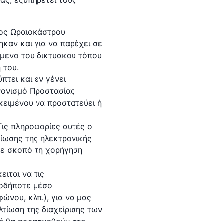
άς, εξυπηρετεί τους
μος Ωραιοκάστρου
ηκαν και για να παρέχει σε
όμενο του δικτυακού τόπου
 του.
πτει και εν γένει
ανονισμό Προστασίας
κειμένου να προστατεύει ή
Τις πληροφορίες αυτές ο
αίωσης της ηλεκτρονικής
 με σκοπό τη χορήγηση
ιται να τις
ιοδήποτε μέσο
ώνου, κλπ.), για να μας
λτίωση της διαχείρισης των