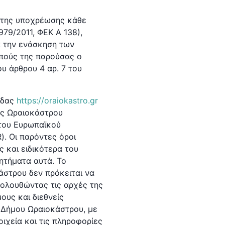
ο της υποχρέωσης κάθε
79/2011, ΦΕΚ Α 138),
α την ενάσκηση των
πούς της παρούσας ο
υ άρθρου 4 αρ. 7 του
ίδας
https://oraiokastro.gr
μος Ωραιοκάστρου
 του Ευρωπαϊκού
. Οι παρόντες όροι
 και ειδικότερα του
ητήματα αυτά. Το
άστρου δεν πρόκειται να
κολουθώντας τις αρχές της
υς και διεθνείς
υ Δήμου Ωραιοκάστρου, με
ιχεία και τις πληροφορίες