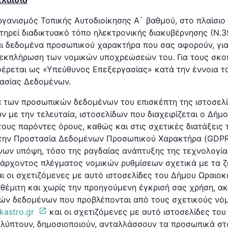
πλαίσιο
γανισμός Τοπικής Αυτοδιοίκησης Α` βαθμού, στο πλαίσι
τηρεί διαδικτυακό τόπο ηλεκτρονικής διακυβέρνησης (Ν.39
αι δεδομένα προσωπικού χαρακτήρα που σας αφορούν, γι
 εκπλήρωση των νομικών υποχρεώσεών του. Για τους σκο
ρεται ως «Υπεύθυνος Επεξεργασίας» κατά την έννοια το
τασίας Δεδομένων.
ία των προσωπικών δεδομένων του επισκέπτη της ιστοσελ
ν με την τελευταία, ιστοσελίδων που διαχειρίζεται ο Δή
τους παρόντες όρους, καθώς και στις σχετικές διατάξεις
 την Προστασία Δεδομένων Προσωπικού Χαρακτήρα (GDPR)
ων υπόψη, τόσο της ραγδαίας ανάπτυξης της τεχνολογίας
υπάρχοντος πλέγματος νομικών ρυθμίσεων σχετικά με τα ζ
αι οι σχετιζόμενες με αυτό ιστοσελίδες του Δήμου Ωραιοκ
θέμιτη και χωρίς την προηγούμενη έγκρισή σας χρήση, α
ν δεδομένων που προβλέπονται από τους σχετικούς νόμο
okastro.gr
και οι σχετιζόμενες με αυτό ιστοσελίδες το
λύπτουν, δημοσιοποιούν, ανταλλάσσουν τα προσωπικά στο