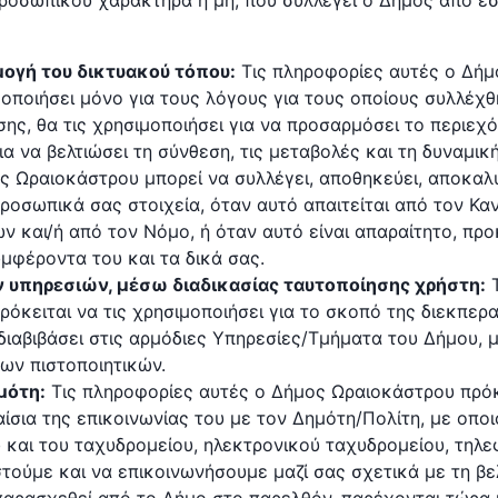
οσωπικού χαρακτήρα ή μη, που συλλέγει ο Δήμος από εσ
ογή του δικτυακού τόπου:
Τις πληροφορίες αυτές ο Δή
μοποιήσει μόνο για τους λόγους για τους οποίους συλλέχθ
σης, θα τις χρησιμοποιήσει για να προσαρμόσει το περιεχ
ια να βελτιώσει τη σύνθεση, τις μεταβολές και τη δυναμική
ς Ωραιοκάστρου μπορεί να συλλέγει, αποθηκεύει, αποκαλύ
προσωπικά σας στοιχεία, όταν αυτό απαιτείται από τον Κ
και/ή από τον Νόμο, ή όταν αυτό είναι απαραίτητο, προ
υμφέροντα του και τα δικά σας.
 υπηρεσιών, μέσω διαδικασίας ταυτοποίησης χρήστη:
όκειται να τις χρησιμοποιήσει για το σκοπό της διεκπερ
ς διαβιβάσει στις αρμόδιες Υπηρεσίες/Τμήματα του Δήμου,
ων πιστοποιητικών.
μότη:
Τις πληροφορίες αυτές ο Δήμος Ωραιοκάστρου πρόκε
αίσια της επικοινωνίας του με τον Δημότη/Πολίτη, με οπο
και του ταχυδρομείου, ηλεκτρονικoύ ταχυδρομείου, τηλεφ
στούμε και να επικοινωνήσουμε μαζί σας σχετικά με τη βε