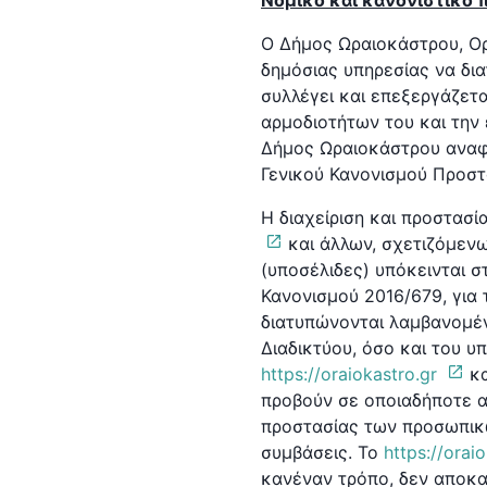
μ
Νομικό και κανονιστικό 
ε
Ο Δήμος Ωραιοκάστρου, Ορ
ν
δημόσιας υπηρεσίας να δια
ο
συλλέγει και επεξεργάζετ
αρμοδιοτήτων του και την
Δήμος Ωραιοκάστρου αναφέ
Γενικού Κανονισμού Προσ
Η διαχείριση και προστασ
και άλλων, σχετιζόμενω
(υποσέλιδες) υπόκεινται σ
Κανονισμού 2016/679, για
διατυπώνονται λαμβανομέν
Διαδικτύου, όσο και του 
https://oraiokastro.gr
κ
προβούν σε οποιαδήποτε α
προστασίας των προσωπικώ
συμβάσεις. Το
https://orai
κανέναν τρόπο, δεν αποκα