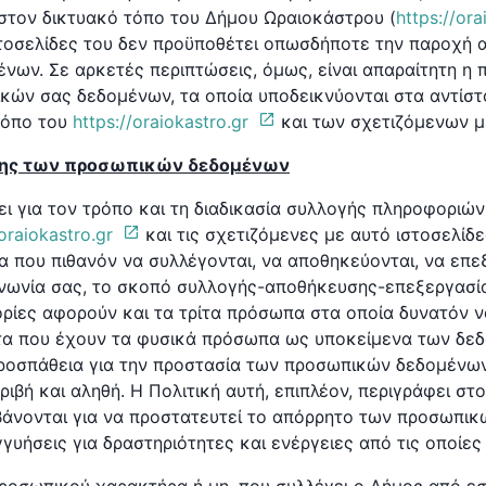
στον δικτυακό τόπο του Δήμου Ωραιοκάστρου (
https://ora
τοσελίδες του δεν προϋποθέτει οπωσδήποτε την παροχή 
νων. Σε αρκετές περιπτώσεις, όμως, είναι απαραίτητη η 
ικών σας δεδομένων, τα οποία υποδεικνύονται στα αντίσ
τόπο του
https://oraiokastro.gr
και των σχετιζόμενων μ
ήσης των προσωπικών δεδομένων
ει για τον τρόπο και τη διαδικασία συλλογής πληροφοριώ
/oraiokastro.gr
και τις σχετιζόμενες με αυτό ιστοσελί
 που πιθανόν να συλλέγονται, να αποθηκεύονται, να επε
ινωνία σας, το σκοπό συλλογής-αποθήκευσης-επεξεργασία
ίες αφορούν και τα τρίτα πρόσωπα στα οποία δυνατόν ν
ατα που έχουν τα φυσικά πρόσωπα ως υποκείμενα των δε
ροσπάθεια για την προστασία των προσωπικών δεδομένων
ριβή και αληθή. Η Πολιτική αυτή, επιπλέον, περιγράφει στ
άνονται για να προστατευτεί το απόρρητο των προσωπικ
γγυήσεις για δραστηριότητες και ενέργειες από τις οποίες