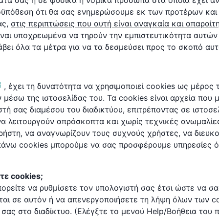
ατά σας ή σε φυσικά ή νομικά πρόσωπα στα οποία έχει αν
οϋπόθεση ότι θα σας ενημερώσουμε εκ των προτέρων και
ς,
στις περιπτώσεις που αυτή είναι αναγκαία και απαραίτ
ναι υποχρεωμένα να τηρούν την εμπιστευτικότητα αυτών
βει όλα τα μέτρα για να τα δεσμεύσει προς το σκοπό αυτ
, έχει τη δυνατότητα να χρησιμοποιεί cookies ως μέρος 
 μέσω της ιστοσελίδας του. Τα cookies είναι αρχεία που 
τή σας διαμέσου του διαδικτύου, επιτρέποντας σε ιστοσε
 να λειτουργούν απρόσκοπτα και χωρίς τεχνικές ανωμαλίε
ρήστη, να αναγνωρίζουν τους συχνούς χρήστες, να διευκ
απάνω cookies μπορούμε να σας προσφέρουμε υπηρεσίες 
τε cookies;
πορείτε να ρυθμίσετε τον υπολογιστή σας έτσι ώστε να σ
ται σε αυτόν ή να απενεργοποιήσετε τη λήψη όλων των c
σας στο διαδίκτυο. (Ελέγξτε το μενού Help/Βοήθεια του