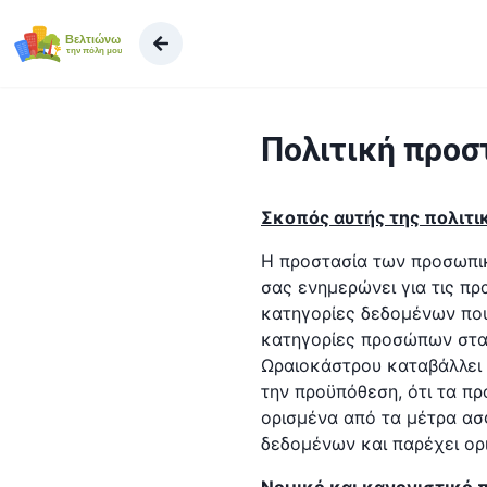
Μ
ε
τ
ά
β
Πολιτική προ
α
σ
η
Σκοπός αυτής της πολιτι
σ
τ
Η προστασία των προσωπικ
ο
σας ενημερώνει για τις π
π
κατηγορίες δεδομένων που 
ε
κατηγορίες προσώπων στα 
ρ
Ωραιοκάστρου καταβάλλει 
ι
την προϋπόθεση, ότι τα πρ
ε
ορισμένα από τα μέτρα ασ
χ
δεδομένων και παρέχει ορι
ό