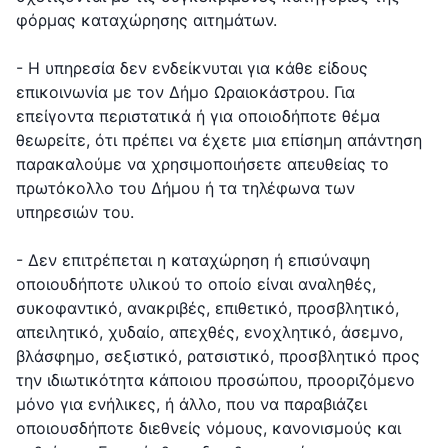
μ
φόρμας καταχώρησης αιτημάτων.
ε
ν
- Η υπηρεσία δεν ενδείκνυται για κάθε είδους
ο
επικοινωνία με τον Δήμο Ωραιοκάστρου. Για
επείγοντα περιστατικά ή για οποιοδήποτε θέμα
θεωρείτε, ότι πρέπει να έχετε μια επίσημη απάντηση
παρακαλούμε να χρησιμοποιήσετε απευθείας το
πρωτόκολλο του Δήμου ή τα τηλέφωνα των
υπηρεσιών του.
- Δεν επιτρέπεται η καταχώρηση ή επισύναψη
οποιουδήποτε υλικού το οποίο είναι αναληθές,
συκοφαντικό, ανακριβές, επιθετικό, προσβλητικό,
απειλητικό, χυδαίο, απεχθές, ενοχλητικό, άσεμνο,
βλάσφημο, σεξιστικό, ρατσιστικό, προσβλητικό προς
την ιδιωτικότητα κάποιου προσώπου, προοριζόμενο
μόνο για ενήλικες, ή άλλο, που να παραβιάζει
οποιουσδήποτε διεθνείς νόμους, κανονισμούς και