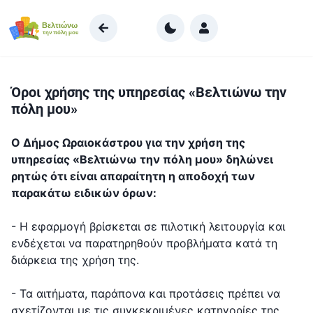
Μ
ε
τ
ά
β
Όροι χρήσης της υπηρεσίας «Βελτιώνω την
α
πόλη μου»
σ
η
Ο Δήμος Ωραιοκάστρου για την χρήση της
σ
υπηρεσίας «Βελτιώνω την πόλη μου» δηλώνει
τ
ρητώς ότι είναι απαραίτητη η αποδοχή των
ο
παρακάτω ειδικών όρων:
π
ε
- Η εφαρμογή βρίσκεται σε πιλοτική λειτουργία και
ρ
ενδέχεται να παρατηρηθούν προβλήματα κατά τη
ι
διάρκεια της χρήση της.
ε
χ
- Τα αιτήματα, παράπονα και προτάσεις πρέπει να
ό
σχετίζονται με τις συγκεκριμένες κατηγορίες της